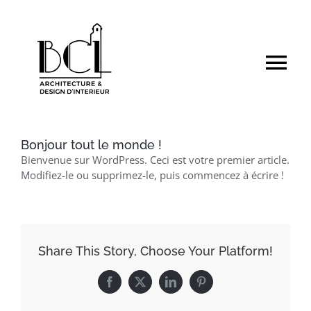
Passer
au
contenu
Tog
Nav
ACCUEIL
Bonjour tout le monde !
RÉNOVATION
Bienvenue sur WordPress. Ceci est votre premier article.
Modifiez-le ou supprimez-le, puis commencez à écrire !
MOBILIER
AGENCE
Share This Story, Choose Your Platform!
Facebook
X
LinkedIn
Pinterest